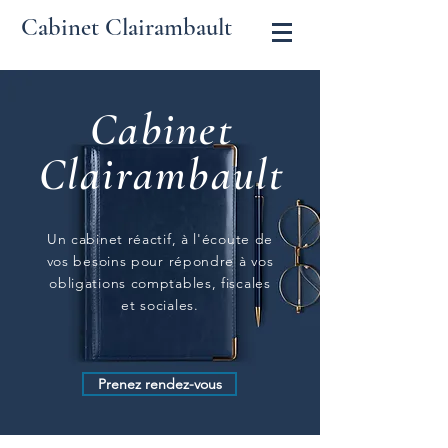
Cabinet Clairambault
Cabinet
Clairambault
Un cabinet réactif, à l'écoute de
vos besoins pour répondre à vos
obligations comptables, fiscales
et sociales.
Prenez rendez-vous